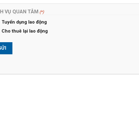
hoảng 7 – 8 năm trở lại đây, dịch vụ này bắt đầu phát triển tạ
ệp có vốn đầu tư nước ngoài.
CH VỤ QUAN TÂM
(*)
Tuyển dụng lao động
Cho thuê lại lao động