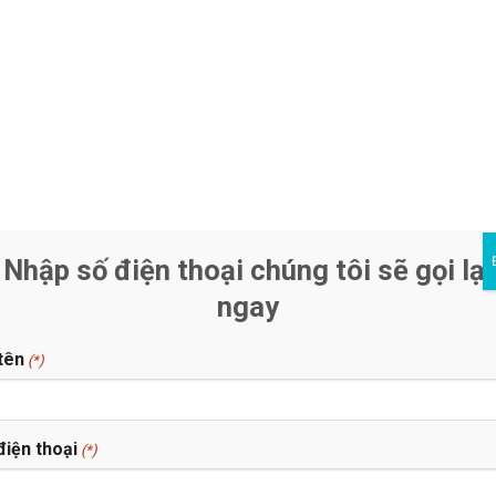
g. Điều này có nghĩa những quyền lợi cơ bản của người lao động 
 bảo đảm theo hợp đồng lao động đã giao kết giữa hai bên và th
Nhập số điện thoại chúng tôi sẽ gọi lại
ngay
tên
(*)
điện thoại
(*)
từ những năm đầu của thế kỷ XXI, điển hình tại các tỉnh thành khu